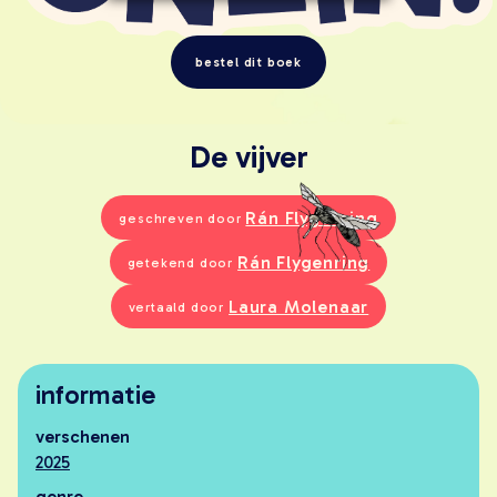
young adult
volwassenen
bestel dit boek
lees meer onzin
verwacht
extra
De vijver
leesmeeronzin.nl
kleinepandaboeken.nl
Rán Flygenring
geschreven door
defantastischebus.nl
Rán Flygenring
getekend door
makers
Laura Molenaar
alle makers
vertaald door
schrijvers
illustratoren en fotografen
informatie
vertalers
ontwerpers
verschenen
2025
contact
genre