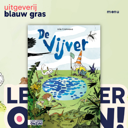
menu
wat doen wij
veelgestelde vragen
wie zijn wij
nieuws
al het nieuws
brochures
leestips
evenementen
boeken
alle boeken
kinderboeken
jeugdboeken