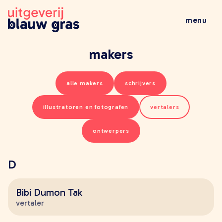
menu
wat doen wij
makers
veelgestelde vragen
wie zijn wij
alle makers
schrijvers
nieuws
illustratoren en fotografen
vertalers
al het nieuws
brochures
ontwerpers
leestips
evenementen
D
boeken
alle boeken
Bibi Dumon Tak
kinderboeken
vertaler
jeugdboeken