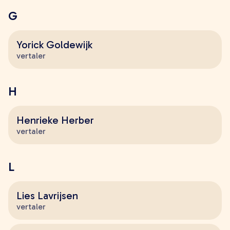
young adult
G
volwassenen
lees meer onzin
Yorick Goldewijk
verwacht
vertaler
extra
leesmeeronzin.nl
H
kleinepandaboeken.nl
defantastischebus.nl
Henrieke Herber
makers
vertaler
alle makers
schrijvers
L
illustratoren en fotografen
vertalers
Lies Lavrijsen
ontwerpers
vertaler
contact