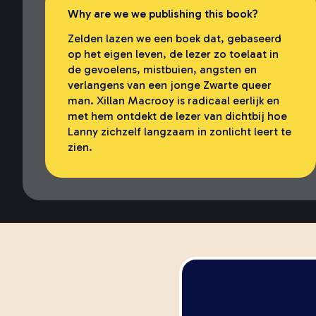
Why are we we publishing this book?
Zelden lazen we een boek dat, gebaseerd
op het eigen leven, de lezer zo toelaat in
de gevoelens, mistbuien, angsten en
verlangens van een jonge Zwarte queer
man. Xillan Macrooy is radicaal eerlijk en
met hem ontdekt de lezer van dichtbij hoe
Lanny zichzelf langzaam in zonlicht leert te
zien.