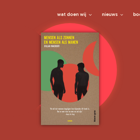
wat doen wij
nieuws
bo
veelgestelde vragen
al het nieuws
al
wie zijn wij
brochures
ki
leestips
je
evenementen
yo
vo
le
ve