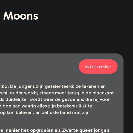
e Moons
dutch version
ibo. De jongens zijn getalenteerd: ze tekenen en
ls hij ouder wordt, steeds meer terug in de maankant
eds duidelijker wordt waar de gevoelens die hij voor
iode aan waarin alles zijn betekenis lijkt te
olop kon beleven, en zelfs de band met zijn
ke manier het opgroeien als Zwarte queer jongen