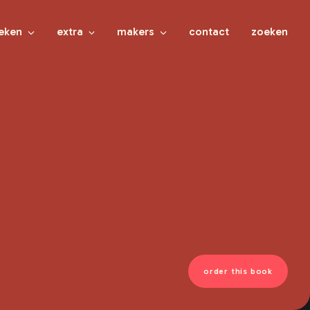
eken
extra
makers
contact
zoeken
le boeken
leesmeeronzin.nl
alle makers
nderboeken
kleinepandaboeken.nl
schrijvers
ugdboeken
defantastischebus.nl
illustratoren en fotografen
ung adult
vertalers
lwassenen
ontwerpers
es meer onzin
rwacht
order this book