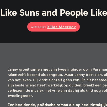
 Like Suns and People Lik
Xillan Macrooy
written by
Lanny groeit samen met zijn tweelingbroer op in Paramar
raken zelfs bekend als zangduo. Maar Lanny trekt zich, a
van het leven. Hij vindt zichzelf geen zon. En als het ste
zijn beste vriend heeft werkelijk op duiden, breekt een per
verliezen: de muziek, het vrije zijn dat hij als kind nog v
tweelingbroer.
Een beeldende, poëtische roman die op heel zintuiglij