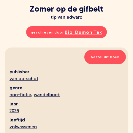
young adult
Zomer op de gifbelt
volwassenen
tip van edward
lees meer onzin
verwacht
Bibi Dumon Tak
geschreven door
extra
leesmeeronzin.nl
kleinepandaboeken.nl
bestel dit boek
defantastischebus.nl
publisher
makers
van oorschot
alle makers
genre
schrijvers
non-fictie
,
wandelboek
illustratoren en fotografen
jaar
vertalers
2026
ontwerpers
leeftijd
contact
volwassenen