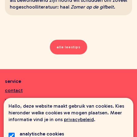
als bewonderend zijn hoofd wil schudden om zoveel
hogeschoolliteratuur: haal
Zomer op de gifbelt
.
alle leestips
service
contact
veelgestelde vragen
Hallo, deze website maakt gebruik van cookies. Kies
aanbiedingsbrochures
hieronder welke cookies we mogen plaatsen. Meer
informatie vind je in ons
privacybeleid
.
informatie
wie zijn wij
analytische cookies