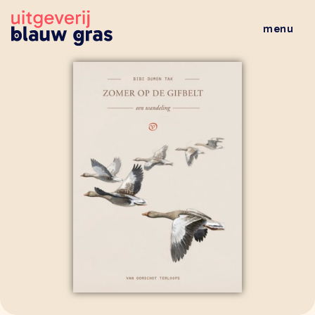
menu
wat doen wij
veelgestelde vragen
wie zijn wij
nieuws
al het nieuws
brochures
leestips
evenementen
boeken
alle boeken
kinderboeken
jeugdboeken