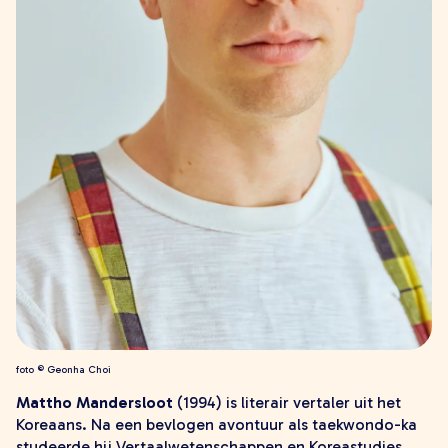
young adult
volwassenen
lees meer onzin
verwacht
extra
leesmeeronzin.nl
kleinepandaboeken.nl
defantastischebus.nl
makers
alle makers
schrijvers
illustratoren en fotografen
vertalers
foto © Geonha Choi
ontwerpers
Mattho Mandersloot
(1994) is literair vertaler uit het
contact
Koreaans. Na een bevlogen avontuur als taekwondo-ka
studeerde hij Vertaalwetenschappen en Koreastudies.