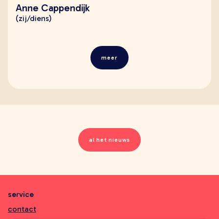
Anne Cappendijk
(zij/diens)
meer
al het nieuws
service
contact