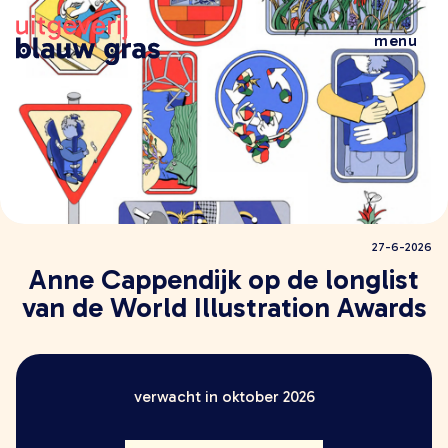
menu
wat doen wij
veelgestelde vragen
wie zijn wij
nieuws
al het nieuws
27-6-2026
brochures
Anne Cappendijk op de longlist
leestips
van de World Illustration Awards
evenementen
boeken
alle boeken
verwacht in oktober 2026
kinderboeken
jeugdboeken