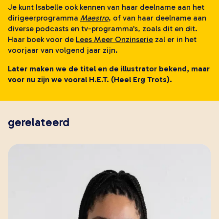
young adult
Je kunt Isabelle ook kennen van haar deelname aan het
volwassenen
dirigeerprogramma
Maestro
, of van haar deelname aan
diverse podcasts en tv-programma's, zoals
dit
en
dit
.
lees meer onzin
Haar boek voor de
Lees Meer Onzinserie
zal er in het
verwacht
voorjaar van volgend jaar zijn.
extra
Later maken we de titel en de illustrator bekend, maar
leesmeeronzin.nl
voor nu zijn we vooral H.E.T. (Heel Erg Trots).
kleinepandaboeken.nl
defantastischebus.nl
gerelateerd
makers
alle makers
schrijvers
illustratoren en fotografen
vertalers
ontwerpers
contact