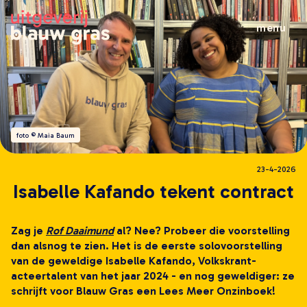
menu
wat doen wij
veelgestelde vragen
wie zijn wij
nieuws
foto © Maia Baum
al het nieuws
23-4-2026
brochures
Isabelle Kafando tekent contract
leestips
evenementen
Zag je
Rof Daaimund
al? Nee? Probeer die voorstelling
boeken
dan alsnog te zien. Het is de eerste solovoorstelling
alle boeken
van de geweldige Isabelle Kafando, Volkskrant-
acteertalent van het jaar 2024 - en nog geweldiger: ze
kinderboeken
schrijft voor Blauw Gras een Lees Meer Onzinboek!
jeugdboeken