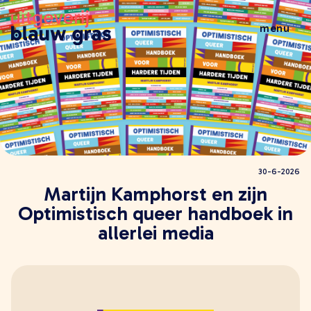
menu
wat doen wij
veelgestelde vragen
wie zijn wij
nieuws
al het nieuws
30-6-2026
brochures
Martijn Kamphorst en zijn
leestips
Optimistisch queer handboek in
evenementen
allerlei media
boeken
alle boeken
kinderboeken
jeugdboeken