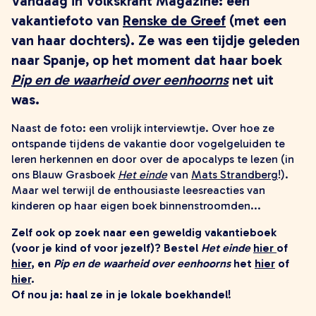
Vandaag in Volkskrant Magazine: een
zoeken
vakantiefoto van
Renske de Greef
(met een
van haar dochters). Ze was een tijdje geleden
naar Spanje, op het moment dat haar boek
Pip en de waarheid over eenhoorns
net uit
was.
Naast de foto: een vrolijk interviewtje. Over hoe ze
ontspande tijdens de vakantie door vogelgeluiden te
leren herkennen en door over de apocalyps te lezen (in
ons Blauw Grasboek
Het einde
van
Mats Strandberg
!).
Maar wel terwijl de enthousiaste leesreacties van
kinderen op haar eigen boek binnenstroomden...
Zelf ook op zoek naar een geweldig vakantieboek
(voor je kind of voor jezelf)? Bestel
Het einde
hier
of
hier
, en
Pip en de waarheid over eenhoorns
het
hier
of
hier
.
Of nou ja: haal ze in je lokale boekhandel!