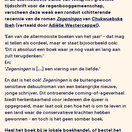
zoeken
tijdschrift voor de regenbooggemeenschap,
verscheen deze week een ronduit schitterende
recensie van de roman
Zegeningen
van
Chukwuebuka
Ibeh
(vertaald door
Adiëlle Westercappel
).
'Een van de allermooiste boeken van het jaar' - dat mag
al tellen als oordeel, maar er staat bijvoorbeeld ook:
'Dit is absoluut een boek waar je nog vaak en lang aan
zult terugdenken.'
En:
'
Zegeningen
is [...] een viering van de liefde.'
En dat is het ook!
Zegeningen
is de buitengewoon
sensitieve debuutroman van een belangrijke nieuwe,
jonge schrijver. Dit ontroerende coming-of-ageverhaal
biedt herkenbaarheid voor iedereen die queer is
opgegroeid, maar laat ook zien hoe het is om te leven in
een land waar de conservatieve krachten hebben
gewonnen - en toch is het geen somber boek.
Haal het boek bij je lokale boekhandel, of bestel het