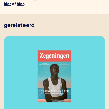
hier
of
hier
.
gerelateerd