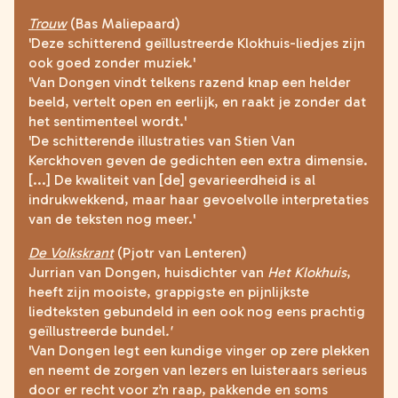
Trouw
(Bas Maliepaard)
'Deze schitterend geïllustreerde Klokhuis-liedjes zijn
ook goed zonder muziek.'
'Van Dongen vindt telkens razend knap een helder
beeld, vertelt open en eerlijk, en raakt je zonder dat
het sentimenteel wordt.'
'De schitterende illustraties van Stien Van
Kerckhoven geven de gedichten een extra dimensie.
[...] De kwaliteit van [de] gevarieerdheid is al
indrukwekkend, maar haar gevoelvolle interpretaties
van de teksten nog meer.'
De Volkskrant
(Pjotr van Lenteren)
Jurrian van Dongen, huisdichter van
Het Klokhuis
,
heeft zijn mooiste, grappigste en pijnlijkste
liedteksten gebundeld in een ook nog eens prachtig
geïllustreerde bundel
.'
'
Van Dongen legt een kundige vinger op zere plekken
en neemt de zorgen van lezers en luisteraars serieus
door er recht voor z’n raap, pakkende en soms