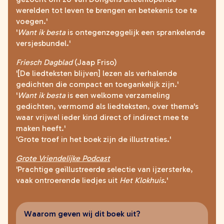
werelden tot leven te brengen en betekenis toe te
voegen.'
'
Want ik besta
is ontegenzeggelijk een sprankelende
versjesbundel.'
Friesch Dagblad
(Jaap Friso)
'[De liedteksten blijven] lezen als verhalende
gedichten die compact en toegankelijk zijn.'
'
Want ik besta
is een welkome verzameling
gedichten, vermomd als liedteksten, over thema's
waar vrijwel ieder kind direct of indirect mee te
maken heeft.'
'Grote troef in het boek zijn de illustraties.'
Grote Vriendelijke Podcast
'
Prachtige geïllustreerde selectie van ijzersterke,
vaak ontroerende liedjes uit
Het Klokhuis
.'
Waarom geven wij dit boek uit?