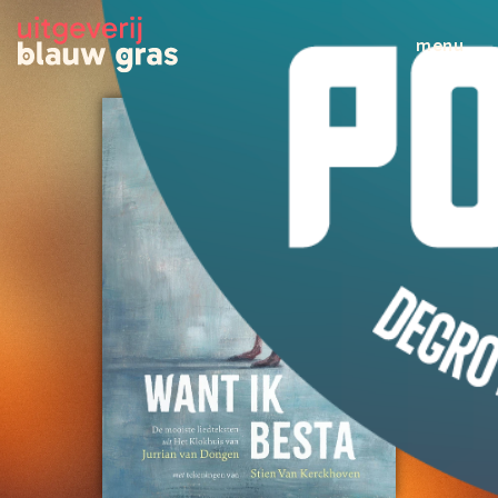
menu
wat doen wij
veelgestelde vragen
wie zijn wij
nieuws
al het nieuws
brochures
leestips
evenementen
boeken
alle boeken
kinderboeken
jeugdboeken