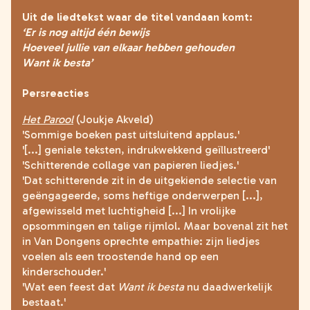
Uit de liedtekst waar de titel vandaan komt:
‘Er is nog altijd één bewijs
Hoeveel jullie van elkaar hebben gehouden
Want ik besta’
Persreacties
Het Parool
(Joukje Akveld)
'Sommige boeken past uitsluitend applaus.'
'[...] geniale teksten, indrukwekkend geïllustreerd'
'Schitterende collage van papieren liedjes.'
'Dat schitterende zit in de uitgekiende selectie van
geëngageerde, soms heftige onderwerpen [...],
afgewisseld met luchtigheid [...] In vrolijke
opsommingen en talige rijmlol. Maar bovenal zit het
in Van Dongens oprechte empathie: zijn liedjes
voelen als een troostende hand op een
kinderschouder.'
'Wat een feest dat
Want ik besta
nu daadwerkelijk
bestaat.'