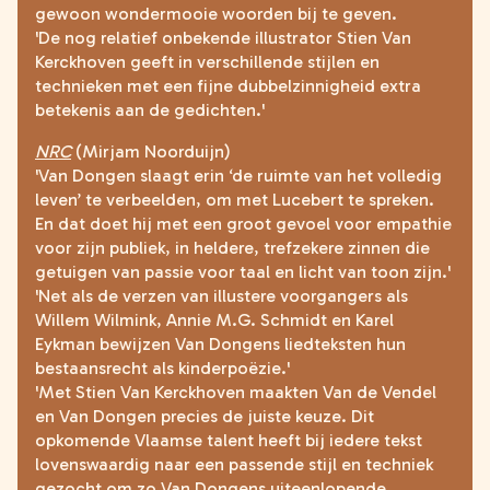
gewoon wondermooie woorden bij te geven.
'De nog relatief onbekende illustrator Stien Van
Kerckhoven geeft in verschillende stijlen en
technieken met een fijne dubbelzinnigheid extra
betekenis aan de gedichten.'
NRC
(Mirjam Noorduijn)
'
Van Dongen slaagt erin ‘de ruimte van het volledig
leven’ te verbeelden, om met Lucebert te spreken.
En dat doet hij met een groot gevoel voor empathie
voor zijn publiek, in heldere, trefzekere zinnen die
getuigen van passie voor taal en licht van toon zijn.'
'Net als de verzen van illustere voorgangers als
Willem Wilmink, Annie M.G. Schmidt en Karel
Eykman bewijzen Van Dongens liedteksten hun
bestaansrecht als kinderpoëzie.'
'Met Stien Van Kerckhoven maakten Van de Vendel
en Van Dongen precies de juiste keuze. Dit
opkomende Vlaamse talent heeft bij iedere tekst
lovenswaardig naar een passende stijl en techniek
gezocht om zo Van Dongens uiteenlopende