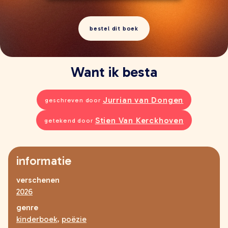
young adult
volwassenen
bestel dit boek
lees meer onzin
verwacht
extra
Want ik besta
leesmeeronzin.nl
kleinepandaboeken.nl
Jurrian van Dongen
geschreven door
defantastischebus.nl
Stien Van Kerckhoven
getekend door
makers
alle makers
schrijvers
informatie
illustratoren en fotografen
verschenen
vertalers
2026
ontwerpers
genre
contact
kinderboek
,
poëzie