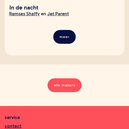
In de nacht
Ramses Shaffy
en
Jet Parent
meer
alle makers
service
contact