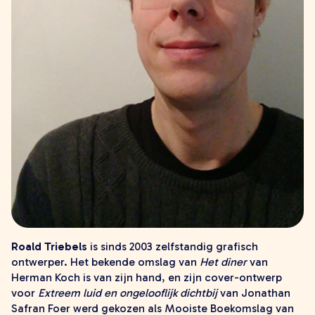
young adult
volwassenen
lees meer onzin
verwacht
extra
leesmeeronzin.nl
kleinepandaboeken.nl
defantastischebus.nl
makers
alle makers
schrijvers
illustratoren en fotografen
Roald Triebels
is sinds 2003 zelfstandig grafisch
vertalers
ontwerper. Het bekende omslag van
Het diner
van
ontwerpers
Herman Koch is van zijn hand, en zijn cover-ontwerp
voor
Extreem luid en ongelooflijk dichtbij
van Jonathan
contact
Safran Foer werd gekozen als Mooiste Boekomslag van