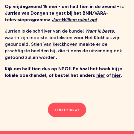
zoeken
Op vrijdagavond 15 mei - om half tien in de avond - is
Jurrian van Dongen
te gast bij het BNN/VARA-
televisieprogramma
Jan-Willem ruimt op!
Jurrian is de schrijver van de bundel
Want ik besta
,
waarin zijn mooiste liedteksten voor Het Klokhuis zijn
gebundeld.
Stien Van Kerckhoven
maakte er de
prachtigste beelden bij, die tijdens de uitzending ook
getoond zullen worden.
Kijk om half tien dus op NPO1! En haal het boek bij je
lokale boekhandel, of bestel het anders
hier
of
hier
.
al het nieuws