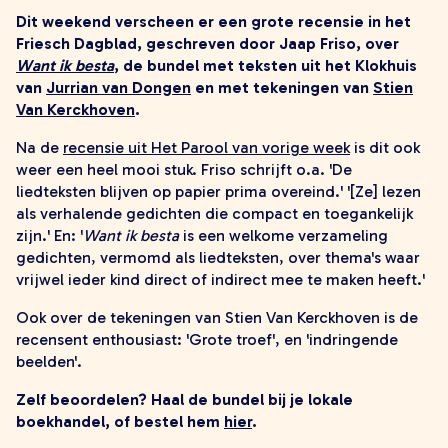
zoeken
Dit weekend verscheen er een grote recensie in het
Friesch Dagblad, geschreven door Jaap Friso, over
Want ik besta
, de bundel met teksten uit het Klokhuis
van
Jurrian van Dongen
en met tekeningen van
Stien
Van Kerckhoven
.
Na de
recensie uit Het Parool van vorige week
is dit ook
weer een heel mooi stuk. Friso schrijft o.a. 'De
liedteksten blijven op papier prima overeind.' '[Ze] lezen
als verhalende gedichten die compact en toegankelijk
zijn.' En: '
Want ik besta
is een welkome verzameling
gedichten, vermomd als liedteksten, over thema's waar
vrijwel ieder kind direct of indirect mee te maken heeft.'
Ook over de tekeningen van Stien Van Kerckhoven is de
recensent enthousiast: 'Grote troef', en 'indringende
beelden'.
Zelf beoordelen? Haal
de bundel bij je lokale
boekhandel, of bestel hem
hier
.