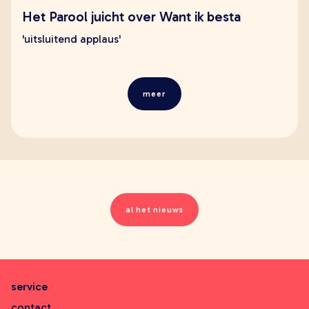
Het Parool juicht over Want ik besta
'uitsluitend applaus'
meer
al het nieuws
service
contact