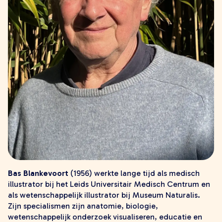
young adult
volwassenen
lees meer onzin
verwacht
extra
leesmeeronzin.nl
kleinepandaboeken.nl
defantastischebus.nl
makers
alle makers
schrijvers
illustratoren en fotografen
Bas Blankevoort
(1956) werkte lange tijd als medisch
vertalers
illustrator bij het Leids Universitair Medisch Centrum en
ontwerpers
als wetenschappelijk illustrator bij Museum Naturalis.
Zijn specialismen zijn anatomie, biologie,
contact
wetenschappelijk onderzoek visualiseren, educatie en