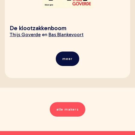
De klootzakkenboom
Thijs Goverde
en
Bas Blankevoort
meer
alle makers