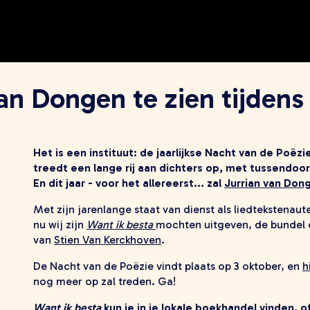
van Dongen te zien tijdens
Het is een instituut: de jaarlijkse Nacht van de Poëzi
treedt een lange rij aan dichters op, met tussendoo
En dit jaar - voor het allereerst... zal
Jurrian van Don
Met zijn jarenlange staat van dienst als liedtekstenaute
nu wij zijn
Want ik besta
mochten uitgeven, de bundel d
van
Stien Van Kerckhoven
.
De Nacht van de Poëzie vindt plaats op 3 oktober, en
h
nog meer op zal treden. Ga!
Want ik besta
kun je in je lokale boekhandel vinden, o