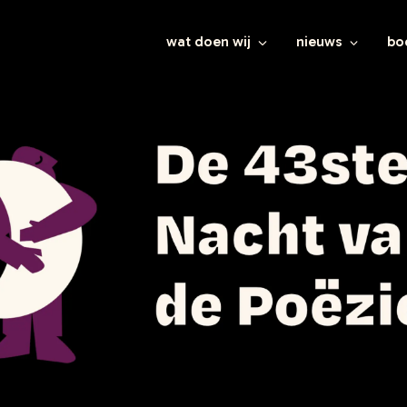
wat doen wij
nieuws
bo
veelgestelde vragen
al het nieuws
al
wie zijn wij
brochures
ki
leestips
je
evenementen
yo
vo
le
ve