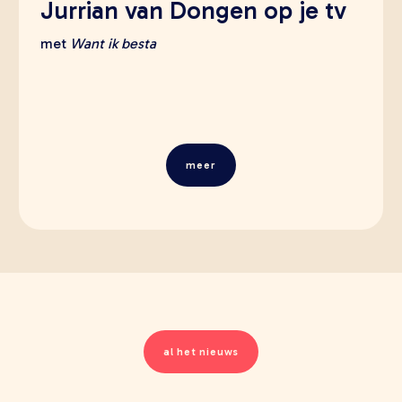
Jurrian van Dongen op je tv
met
Want ik besta
meer
al het nieuws