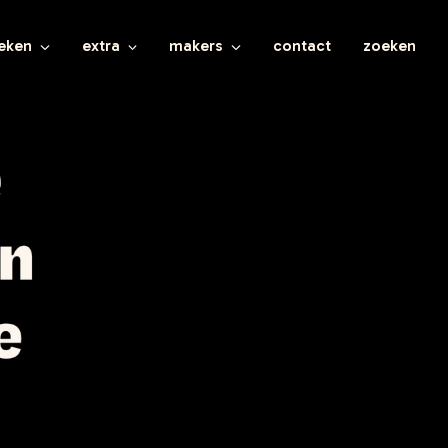
eken
extra
makers
contact
zoeken
le boeken
leesmeeronzin.nl
alle makers
nderboeken
kleinepandaboeken.nl
schrijvers
ugdboeken
defantastischebus.nl
illustratoren en fotografen
ung adult
vertalers
lwassenen
ontwerpers
es meer onzin
rwacht